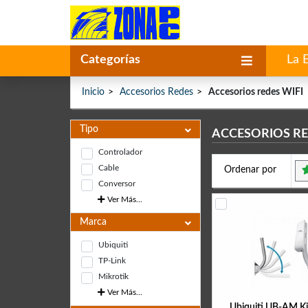
Categorías
La 
Inicio
Accesorios Redes
Accesorios redes WIFI
Tipo
ACCESORIOS RE
Controlador
Cable
Ordenar por
Conversor
Ver Más...
Marca
Ubiquiti
TP-Link
Mikrotik
Ver Más...
Ubiquiti UB-AM Ki