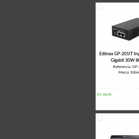
Edimax GP-201IT In
Gigabit 30W 8
Referencia: GP
Marca: Edim
En stock