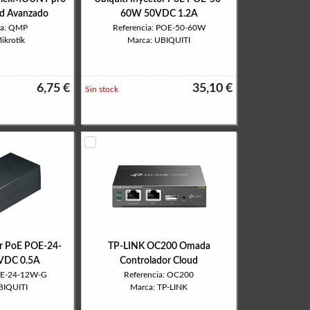
ed Avanzado
60W 50VDC 1.2A
ia: QMP
Referencia: POE-50-60W
ikrotik
Marca: UBIQUITI
6,75 €
35,10 €
Sin stock
or PoE POE-24-
TP-LINK OC200 Omada
VDC 0.5A
Controlador Cloud
POE-24-12W-G
Referencia: OC200
BIQUITI
Marca: TP-LINK