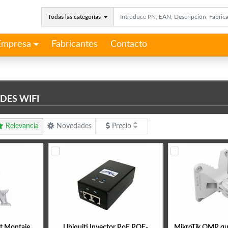
Todas las categorías
Empresa
Fabricantes
Contacto
DES WIFI
Relevancia
Novedades
Precio
t Montaje
Ubiquiti Inyector PoE POE-
MikroTik QMP q