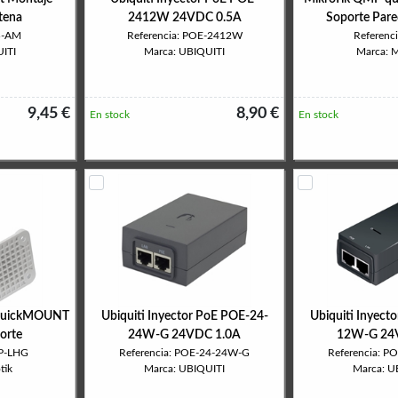
tena
2412W 24VDC 0.5A
Soporte Par
B-AM
Referencia: POE-2412W
Referenc
ITI
Marca: UBIQUITI
Marca: M
9,45 €
8,90 €
En stock
En stock
quickMOUNT
Ubiquiti Inyector PoE POE-24-
Ubiquiti Inyect
orte
24W-G 24VDC 1.0A
12W-G 24
MP-LHG
Referencia: POE-24-24W-G
Referencia: 
tik
Marca: UBIQUITI
Marca: U