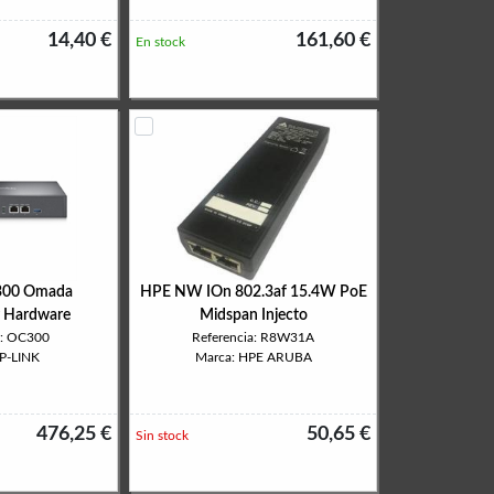
14,40 €
161,60 €
En stock
300 Omada
HPE NW IOn 802.3af 15.4W PoE
r Hardware
Midspan Injecto
a: OC300
Referencia: R8W31A
TP-LINK
Marca: HPE ARUBA
476,25 €
50,65 €
Sin stock