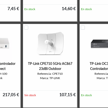
7,45 €
14,60 €
En stock
En stock
ontrolador
TP-Link CPE710 5GHz AC867
TP-Link OC
nect
23dBi Outdoor
Controlado
H-100
Referencia: CPE710
Referenci
nk
Marca: TP-LINK
Marca: 
217,05 €
107,15 €
Sin stock
En stock