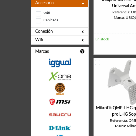
Accesorio
Universal An
Referencia: U
Wifi
Marca: UBIQU
Cableada
Conexión
En stock
Wifi
Marcas
MikroTik QMP-LHG 
pro LHG Sop
Referencia: Q
Marca: Mikro