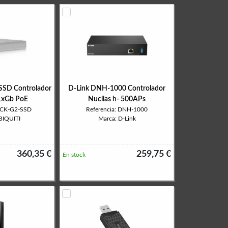
SSD Controlador
D-Link DNH-1000 Controlador
 1xGb PoE
Nuclias h- 500APs
 UCK-G2-SSD
Referencia: DNH-1000
BIQUITI
Marca: D-Link
360,35 €
259,75 €
En stock