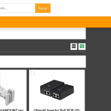
Buscar
uickMOUNT pro
Ubiquiti Inyector PoE POE-50-