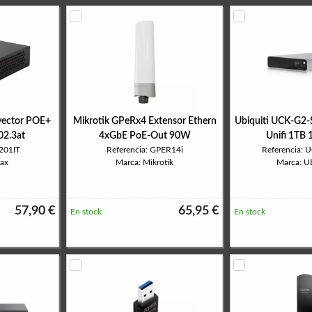
yector POE+
Mikrotik GPeRx4 Extensor Ethern
Ubiquiti UCK-G2-
02.3at
4xGbE PoE-Out 90W
Unifi 1TB
-201IT
Referencia: GPER14i
Referencia:
ax
Marca: Mikrotik
Marca: U
57,90 €
65,95 €
En stock
En stock