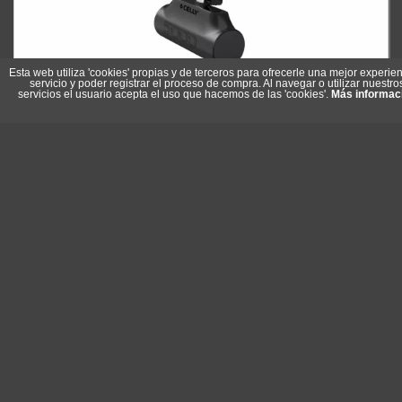
Esta web utiliza 'cookies' propias y de terceros para ofrecerle una mejor experien
servicio y poder registrar el proceso de compra. Al navegar o utilizar nuestro
servicios el usuario acepta el uso que hacemos de las 'cookies'.
Más informac
Celly Powerbank Compacta Usb-C 5000 mAh Negra
Referencia: PBC5000BK
Marca: Celly
10,20 €
En stock