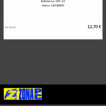
Referencia: SPC-22
Marca: GEMBIRD
12,70 €
En stock
Permanece atento a nuestras novedades y promociones