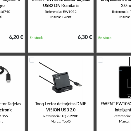
gro
USB2 DNI-Sanitaria
2.0 n
316740
Referencia: EW1052
Referencia
al
Marca: Ewent
Marca:
6,20 €
6,30 €
En stock
En stock
or Tarjetas
Tooq Lector de tarjetas DNIE
EWENT EW1053 L
ctronic
VISION USB 2.0
intelige
W1055
Referencia: TQR-220B
Referenci
nt
Marca: TooQ
Marca: