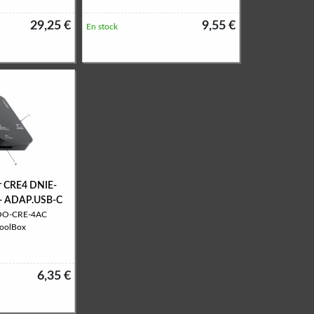
29,25 €
9,55 €
En stock
r CRE4 DNIE-
+ ADAP.USB-C
COO-CRE-4AC
CoolBox
6,35 €