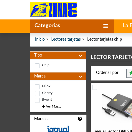
Categorías
La 
Inicio
Lectores tarjetas
Lector tarjetas chip
Tipo
LECTOR TARJET
Chip
Ordenar por
Marca
Nilox
Cherry
Ewent
Ver Más...
Marcas
iggual Lector DNI SIP