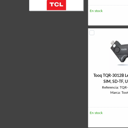
En stock
Tooq TQR-3012B Le
SIM, SD-TF, 
Referencia: TQR
Marca: To
En stock