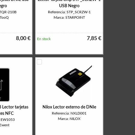
egro
USB Negro
: TQR-210B
Referencia: STP_SCRZW-1
 TooQ
Marca: STARPOINT
8,00 €
7,85 €
En stock
ector tarjetas
Nilox Lector externo de DNIe
ntes NFC
Referencia: NXLD001
Marca: NILOX
a: EW1053
 Ewent