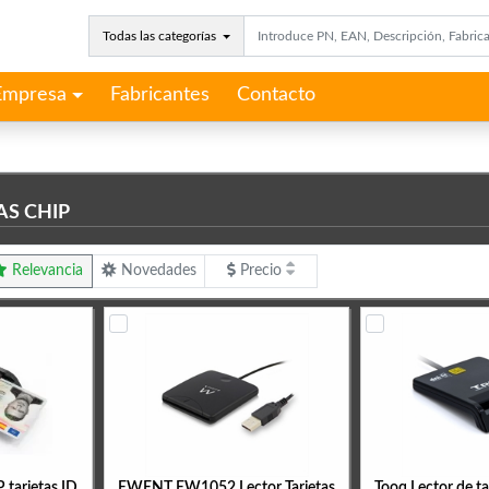
Todas las categorías
Empresa
Fabricantes
Contacto
AS CHIP
Relevancia
Novedades
Precio
 tarjetas ID
EWENT EW1052 Lector Tarjetas
Tooq Lector de t