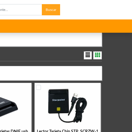
Buscar
arjetas DNIE usb
Lector Tarjeta Chip STP_SCRZW-1