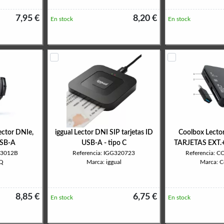
7,95 €
8,20 €
En stock
En stock
ctor DNIe,
iggual Lector DNI SIP tarjetas ID
Coolbox Lecto
USB-A
USB-A - tipo C
TARJETAS EXT.
-3012B
Referencia: IGG320723
Referencia: 
oQ
Marca: iggual
Marca: 
8,85 €
6,75 €
En stock
En stock