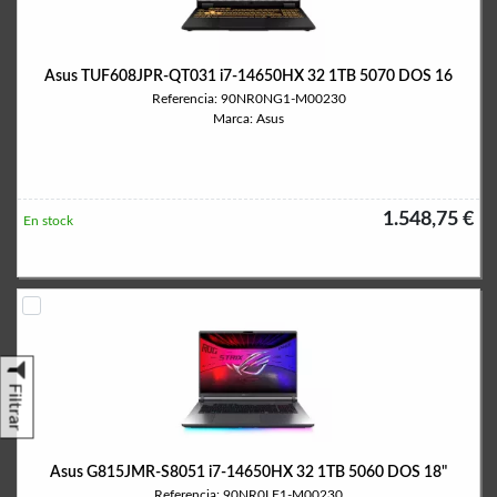
Asus TUF608JPR-QT031 i7-14650HX 32 1TB 5070 DOS 16
Referencia: 90NR0NG1-M00230
Marca: Asus
1.548,75 €
En stock
Filtrar
Asus G815JMR-S8051 i7-14650HX 32 1TB 5060 DOS 18"
Referencia: 90NR0LE1-M00230