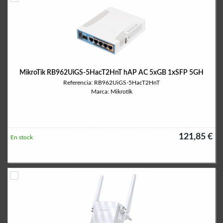
MikroTik RB962UiGS-5HacT2HnT hAP AC 5xGB 1xSFP 5GH
Referencia: RB962UiGS-5HacT2HnT
Marca: Mikrotik
121,85 €
En stock