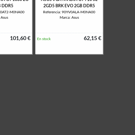
B DDR5
2GD5 BRK EVO 2GB DDR5
YV0AT2-M0NA00
Referencia: 90YV0ALA-M0NA00
 Asus
Marca: Asus
101,60 €
62,15 €
En stock