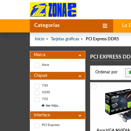
Categorías
La 
Inicio
Tarjetas gráficas
PCI Express DDR5
Marca
PCI EXPRESS D
Asus
Ordenar por
Chipset
730
1030
710
Ver Más...
Interface
PCI Express
Asus VGA NVIDIA 