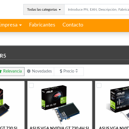
Todas las categorías
Empresa
Fabricantes
Contacto
DR5
Relevancia
Novedades
Precio
GT 730 SL
ASUS VGA NVIDIA GT 730 4H SL
ASUS VGA NVID